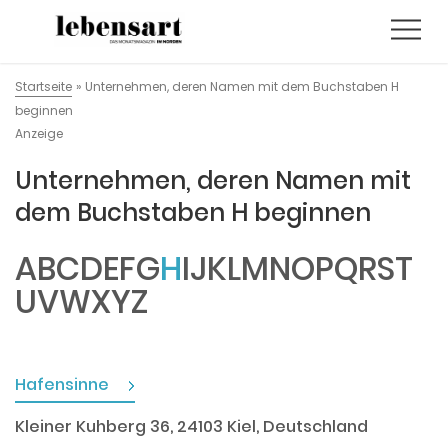
Startseite
»
Unternehmen, deren Namen mit dem Buchstaben H
beginnen
Anzeige
Unternehmen, deren Namen mit
dem Buchstaben H beginnen
A
B
C
D
E
F
G
H
I
J
K
L
M
N
O
P
Q
R
S
T
U
V
W
X
Y
Z
Hafensinne
Kleiner Kuhberg 36, 24103 Kiel, Deutschland