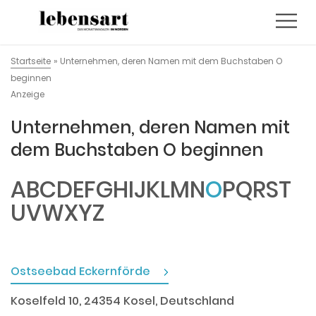
Startseite
»
Unternehmen, deren Namen mit dem Buchstaben O
beginnen
Anzeige
Unternehmen, deren Namen mit
dem Buchstaben O beginnen
A
B
C
D
E
F
G
H
I
J
K
L
M
N
O
P
Q
R
S
T
U
V
W
X
Y
Z
Ostseebad Eckernförde
Koselfeld 10, 24354 Kosel, Deutschland