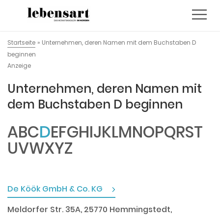
Startseite
»
Unternehmen, deren Namen mit dem Buchstaben D
beginnen
Anzeige
Unternehmen, deren Namen mit
dem Buchstaben D beginnen
A
B
C
D
E
F
G
H
I
J
K
L
M
N
O
P
Q
R
S
T
U
V
W
X
Y
Z
De Köök GmbH & Co. KG
Meldorfer Str. 35A, 25770 Hemmingstedt,