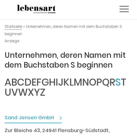
Startseite
»
Unternehmen, deren Namen mit dem Buchstaben S
beginnen
Anzeige
Unternehmen, deren Namen mit
dem Buchstaben S beginnen
A
B
C
D
E
F
G
H
I
J
K
L
M
N
O
P
Q
R
S
T
U
V
W
X
Y
Z
Sand Jensen GmbH
Zur Bleiche 43, 24941 Flensburg-Südstadt,