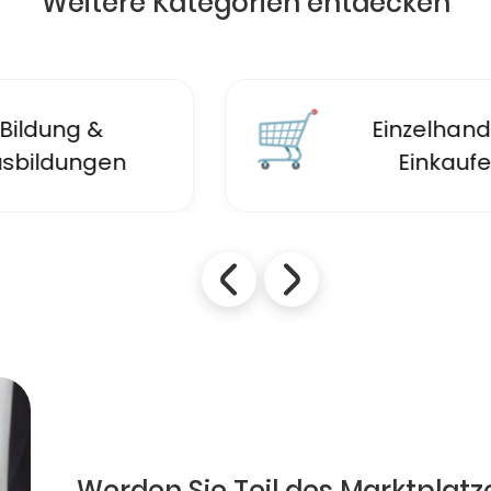
Weitere Kategorien entdecken
🛒
Einzelhandel &
Einkaufen
Werden Sie Teil des Marktplatz