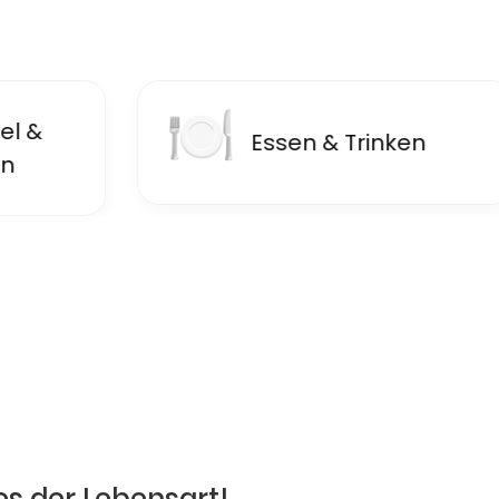
🍽
🏘️
Essen & Trinken
es der Lebensart!