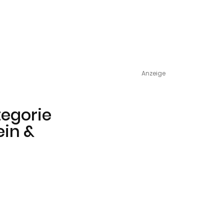
Anzeige
tegorie
ein &