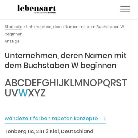
Startseite
»
Unternehmen, deren Namen mit dem Buchstaben W
beginnen
Anzeige
Unternehmen, deren Namen mit
dem Buchstaben W beginnen
A
B
C
D
E
F
G
H
I
J
K
L
M
N
O
P
Q
R
S
T
U
V
W
X
Y
Z
wändezeit farben tapeten konzepte
Tonberg 11c, 24113 Kiel, Deutschland