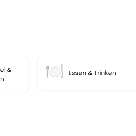
🍽
🏘️
Essen & Trinken