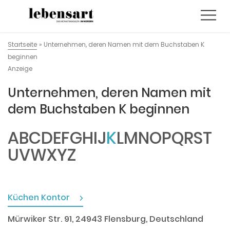
Startseite
»
Unternehmen, deren Namen mit dem Buchstaben K
beginnen
Anzeige
Unternehmen, deren Namen mit
dem Buchstaben K beginnen
A
B
C
D
E
F
G
H
I
J
K
L
M
N
O
P
Q
R
S
T
U
V
W
X
Y
Z
Küchen Kontor
Mürwiker Str. 91, 24943 Flensburg, Deutschland