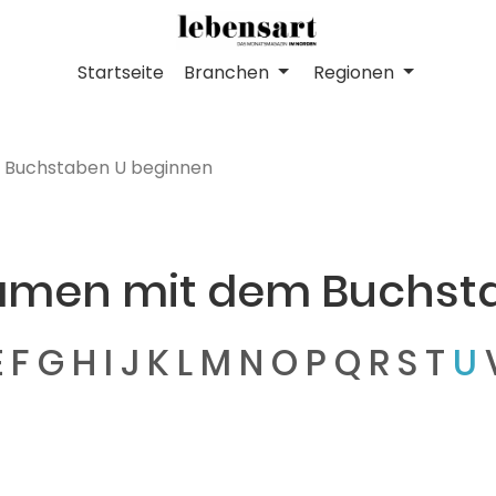
Startseite
Branchen
Regionen
 Buchstaben U beginnen
Namen mit dem Buchst
E
F
G
H
I
J
K
L
M
N
O
P
Q
R
S
T
U