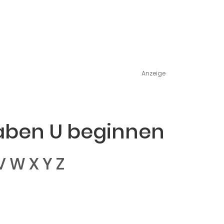
Anzeige
aben U beginnen
V
W
X
Y
Z