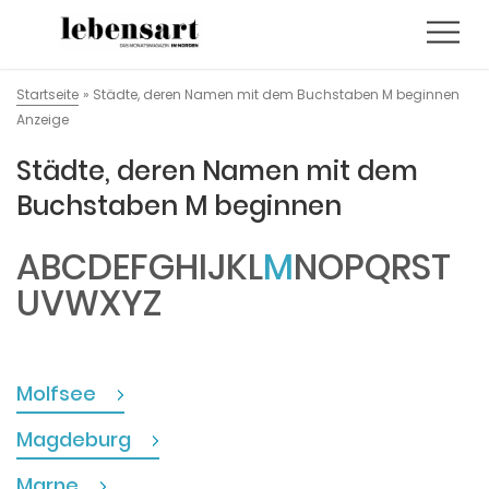
Startseite
»
Städte, deren Namen mit dem Buchstaben M beginnen
Anzeige
Städte, deren Namen mit dem
Buchstaben M beginnen
A
B
C
D
E
F
G
H
I
J
K
L
M
N
O
P
Q
R
S
T
U
V
W
X
Y
Z
Molfsee
Magdeburg
Marne