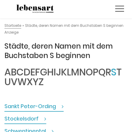
Startseite
»
Städte, deren Namen mit dem Buchstaben S beginnen
Anzeige
Städte, deren Namen mit dem
Buchstaben S beginnen
A
B
C
D
E
F
G
H
I
J
K
L
M
N
O
P
Q
R
S
T
U
V
W
X
Y
Z
Sankt Peter-Ording
Stockelsdorf
Schwentinental