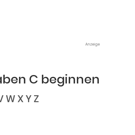
Anzeige
aben C beginnen
V
W
X
Y
Z