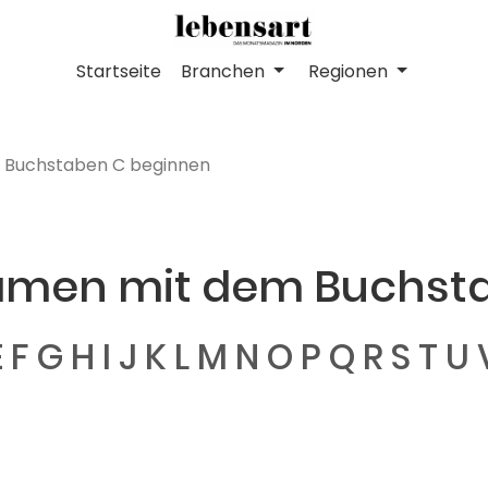
Startseite
Branchen
Regionen
 Buchstaben C beginnen
Namen mit dem Buchst
E
F
G
H
I
J
K
L
M
N
O
P
Q
R
S
T
U