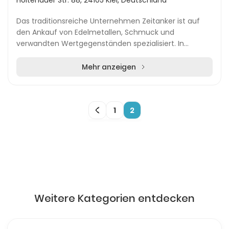
Holtenauer Str. 88, 24105 Kiel, Deutschland
Das traditionsreiche Unternehmen Zeitanker ist auf
den Ankauf von Edelmetallen, Schmuck und
verwandten Wertgegenständen spezialisiert. In
unmittelbarer Nähe zur Holtenauer Straße in Kiel
können Kundi...
Mehr anzeigen
1
2
Weitere Kategorien entdecken