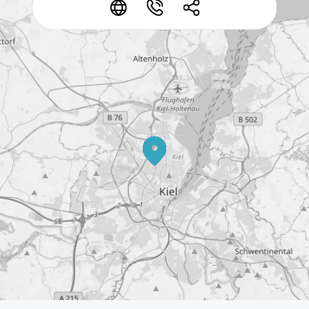
*
*
*