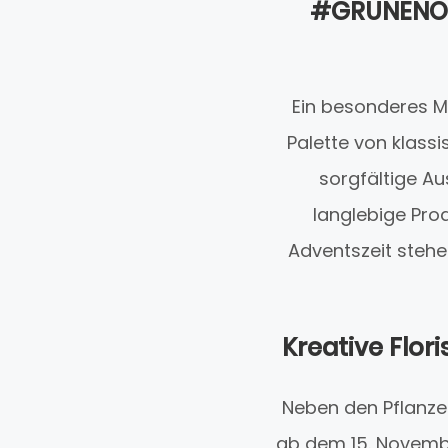
#GRÜNENOAS
Ein besonderes M
Palette von klass
sorgfältige Au
langlebige Prod
Adventszeit stehen
Kreative Flor
Neben den Pflanzen
ab dem 15. November